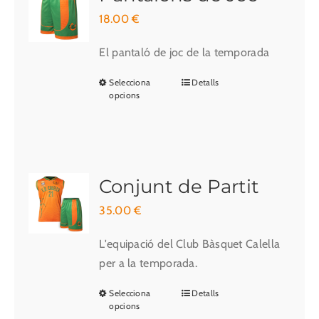
18.00
€
El pantaló de joc de la temporada
Selecciona
Detalls
Aquest
opcions
producte
té
diverses
variants.
Les
Conjunt de Partit
opcions
35.00
€
es
poden
L'equipació del Club Bàsquet Calella
triar
per a la temporada.
a
Selecciona
Detalls
Aquest
la
opcions
producte
pàgina