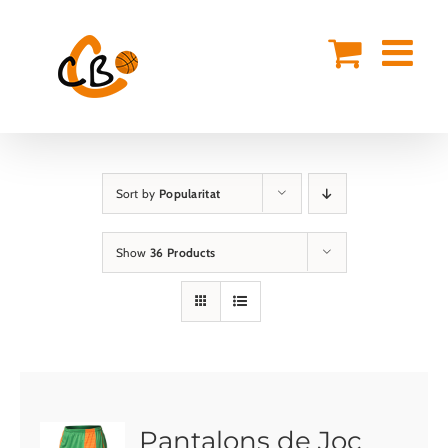
Skip
to
content
Sort by
Popularitat
Show
36 Products
Pantalons de Joc