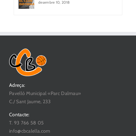
desembre 10, 2018
Adreça:
Pavelló Municipal «Parc Dalmau»
C./ Sant Jaume, 233
Contacte:
T. 93 766 58 05
info@cbcalella.com