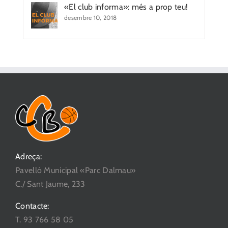
«El club informa»: més a prop teu!
desembre 10, 2018
Adreça:
Pavelló Municipal «Parc Dalmau»
C./ Sant Jaume, 233
Contacte:
T. 93 766 58 05