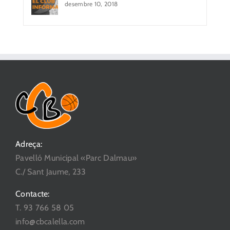
desembre 10, 2018
Adreça:
Pavelló Municipal «Parc Dalmau»
C./ Sant Jaume, 233
Contacte:
T. 93 766 58 05
info@cbcalella.com