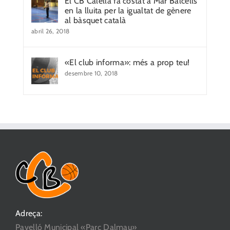
El CB Calella fa costat a Mar Balcells
en la lluita per la igualtat de gènere
al bàsquet català
abril 26, 2018
«El club informa»: més a prop teu!
desembre 10, 2018
Adreça:
Pavelló Municipal «Parc Dalmau»