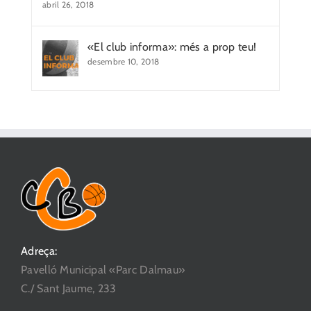
abril 26, 2018
«El club informa»: més a prop teu!
desembre 10, 2018
Adreça:
Pavelló Municipal «Parc Dalmau»
C./ Sant Jaume, 233