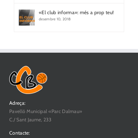
«El club informa»: més a prop teu!
desembre 10, 2018
Adreça:
Pavelló Municipal «Parc Dalmau»
C./ Sant Jaume, 233
Contacte: