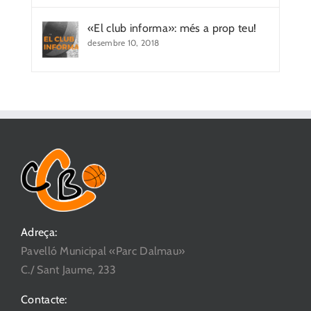
«El club informa»: més a prop teu!
desembre 10, 2018
Adreça:
Pavelló Municipal «Parc Dalmau»
C./ Sant Jaume, 233
Contacte: