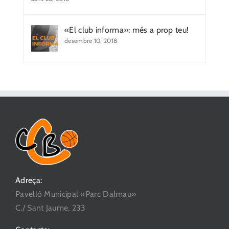
«El club informa»: més a prop teu!
desembre 10, 2018
Adreça:
Pavelló Municipal «Parc Dalmau»
C./ Sant Jaume, 233