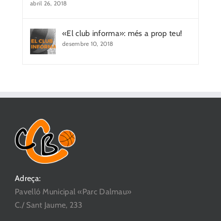
abril 26, 2018
«El club informa»: més a prop teu!
desembre 10, 2018
Adreça:
Pavelló Municipal «Parc Dalmau»
C./ Sant Jaume, 233