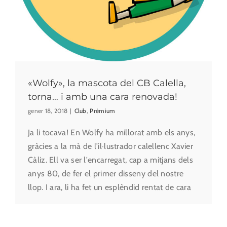
«Wolfy», la mascota del CB Calella,
torna… i amb una cara renovada!
gener 18, 2018
|
Club
,
Prèmium
Ja li tocava! En Wolfy ha millorat amb els anys,
gràcies a la mà de l'il·lustrador calellenc Xavier
Càliz. Ell va ser l'encarregat, cap a mitjans dels
anys 80, de fer el primer disseny del nostre
llop. I ara, li ha fet un esplèndid rentat de cara