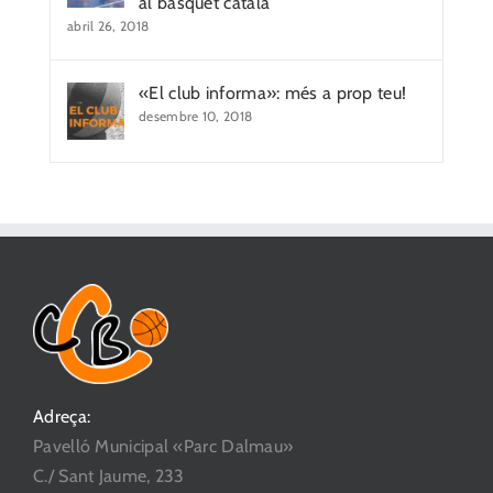
al bàsquet català
abril 26, 2018
«El club informa»: més a prop teu!
desembre 10, 2018
Adreça:
Pavelló Municipal «Parc Dalmau»
C./ Sant Jaume, 233