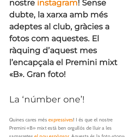
nostre
instagram
! Sense
dubte, la xarxa amb més
adeptes al club, gràcies a
fotos com aquestes. El
ràquing d’aquest mes
l’encapçala el Premini mixt
«B». Gran foto!
La ‘númber one’!
Quines cares més
expressives
! I és que el nostre
Premini «B» mixt està ben orgullós de lluir a les
samarretes
el nou espònsor
. Aquesta és la foto «top»