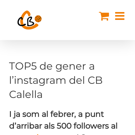
Skip
to
content
TOP5 de gener a
l’instagram del CB
Calella
I ja som al febrer, a punt
d’arribar als 500 followers al