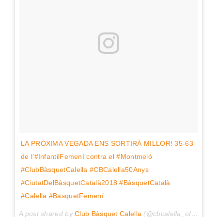
LA PRÒXIMA VEGADA ENS SORTIRÀ MILLOR! 35-63
de l’#InfantilFemení contra el #Montmeló
#ClubBàsquetCalella #CBCalella50Anys
#CiutatDelBàsquetCatalà2018 #BàsquetCatalà
#Calella #BasquetFemení
A post shared by
Club Bàsquet Calella
(@cbcalella_oficial) on