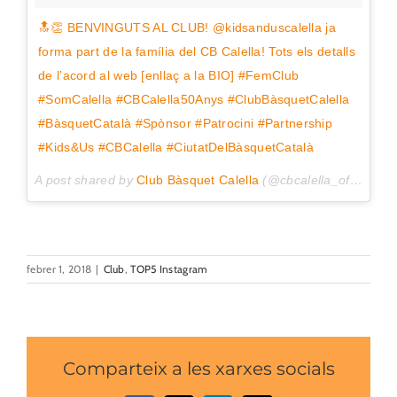
🔝👏 BENVINGUTS AL CLUB! @kidsanduscalella ja
forma part de la família del CB Calella! Tots els detalls
de l’acord al web [enllaç a la BIO] #FemClub
#SomCalella #CBCalella50Anys #ClubBàsquetCalella
#BàsquetCatalà #Spònsor #Patrocini #Partnership
#Kids&Us #CBCalella #CiutatDelBàsquetCatalà
A post shared by
Club Bàsquet Calella
(@cbcalella_oficial) on
febrer 1, 2018
|
Club
,
TOP5 Instagram
Comparteix a les xarxes socials