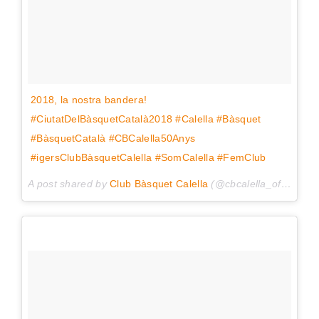
2018, la nostra bandera!
#CiutatDelBàsquetCatalà2018 #Calella #Bàsquet
#BàsquetCatalà #CBCalella50Anys
#igersClubBàsquetCalella #SomCalella #FemClub
A post shared by
Club Bàsquet Calella
(@cbcalella_oficial) on