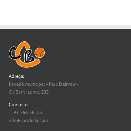
Adreça:
Pavelló Municipal «Parc Dalmau»
C./ Sant Jaume, 233
Contacte:
T. 93 766 58 05
info@cbcalella.com