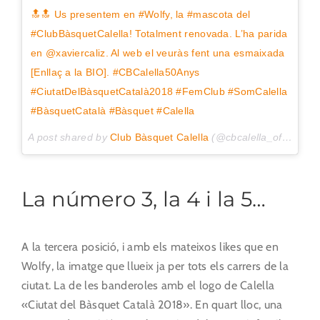
🔝🔝 Us presentem en #Wolfy, la #mascota del
#ClubBàsquetCalella! Totalment renovada. L’ha parida
en @xaviercaliz. Al web el veuràs fent una esmaixada
[Enllaç a la BIO]. #CBCalella50Anys
#CiutatDelBàsquetCatalà2018 #FemClub #SomCalella
#BàsquetCatalà #Bàsquet #Calella
A post shared by
Club Bàsquet Calella
(@cbcalella_oficial) on
La número 3, la 4 i la 5…
A la tercera posició, i amb els mateixos likes que en
Wolfy, la imatge que llueix ja per tots els carrers de la
ciutat. La de les banderoles amb el logo de Calella
«Ciutat del Bàsquet Català 2018». En quart lloc, una