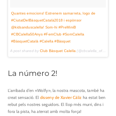
Quantes emocions! Estrenem samarreta, logo de
#CiutatDelBàsquetCatalà2018 i espònsor
@kidsanduscalella! Som-hi #PreMiniB
#CBCalella50Anys #FemClub #SomCalella
#BàsquetCatalà #Calella #Bàsquet
A post shared by
Club Bàsquet Calella
(@cbcalella_oficial) on
La número 2!
L’arribada d’en «Wolfy», la nostra mascota, també ha
creat sensació. El
disseny de Xavier Càliz
ha estat ben
rebut pels nostres seguidors. El llop més murri, dins i
fora la pista, ha aterrat amb molta força!