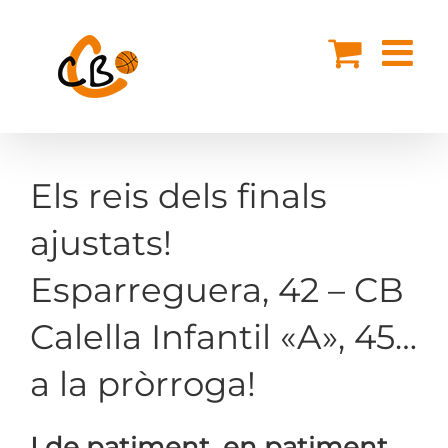
Skip
to
content
Els reis dels finals
ajustats!
Esparreguera, 42 – CB
Calella Infantil «A», 45…
a la pròrroga!
I de patiment, en patiment,