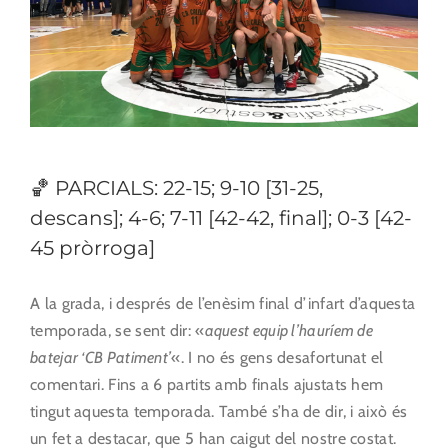
🏀 PARCIALS: 22-15; 9-10 [31-25,
descans]; 4-6; 7-11 [42-42, final]; 0-3 [42-
45 pròrroga]
A la grada, i després de l’enèsim final d’infart d’aquesta
temporada, se sent dir: «
aquest equip l’hauríem de
batejar ‘CB Patiment’
«. I no és gens desafortunat el
comentari. Fins a 6 partits amb finals ajustats hem
tingut aquesta temporada. També s’ha de dir, i això és
un fet a destacar, que 5 han caigut del nostre costat.