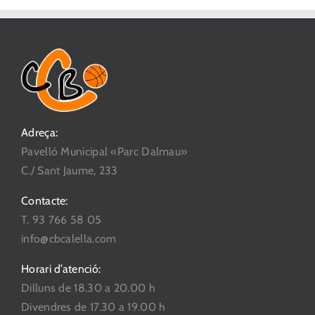
Adreça:
Pavelló Municipal «Parc Dalmau»
C./ Sant Jaume, 233
Contacte:
T. 93 766 58 05
info@cbcalella.com
Horari d’atenció:
Dilluns de 18.30 a 20.00 h
Divendres de 17.30 a 19.00 h