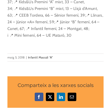
37; 📍 Kids&Us Premini “A” mixt, 33 – Canet,
34; 📍 Kids&Us Premini “B” mixt, 13 – Lliçà d’Amunt,
63; 📍 CEEB Tordera, 66 – Sènior femení, 39;📍 Llinars,
24 – Júnior «A» femení, 59;📍 Júnior “B” femení, 64 –
Canet, 67; 📍 Infantil femení, 24 – Montgat, 48;
i 📍 Mini femení, 64 – UE Mataró, 30
maig 5, 2018
|
Infantil Masculí “A”
Comparteix a les xarxes socials
Facebook
X
LinkedIn
Email: