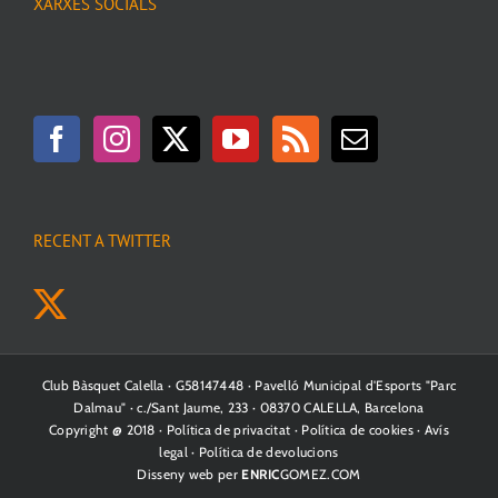
XARXES SOCIALS
RECENT A TWITTER
Club Bàsquet Calella · G58147448 · Pavelló Municipal d'Esports "Parc
Dalmau" · c./Sant Jaume, 233 · 08370 CALELLA, Barcelona
Copyright @ 2018 ·
Política de privacitat
·
Política de cookies
·
Avís
legal
·
Política de devolucions
Disseny web per
ENRIC
GOMEZ.COM