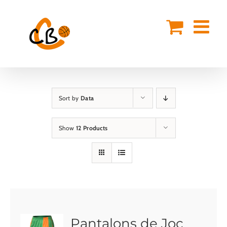
Skip
to
content
Sort by
Data
Show
12 Products
Pantalons de Joc