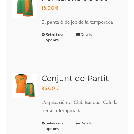
18.00
€
El pantaló de joc de la temporada
Selecciona
Detalls
Aquest
opcions
producte
té
diverses
variants.
Les
Conjunt de Partit
opcions
35.00
€
es
poden
L'equipació del Club Bàsquet Calella
triar
per a la temporada.
a
Selecciona
Detalls
Aquest
la
opcions
producte
pàgina