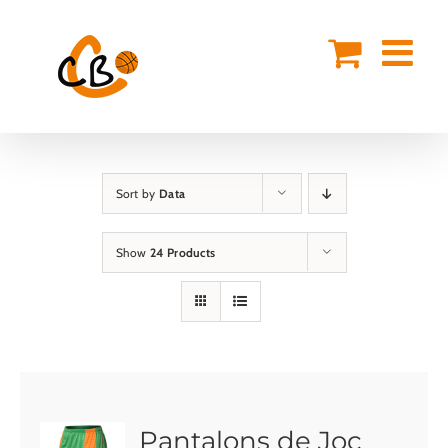
Skip
to
content
Sort by
Data
Show
24 Products
Pantalons de Joc