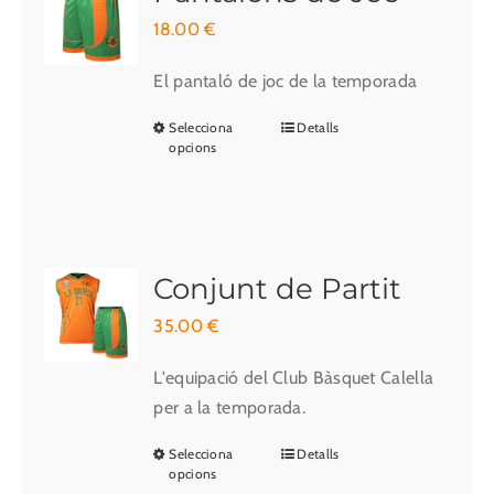
18.00
€
El pantaló de joc de la temporada
Selecciona
Detalls
Aquest
opcions
producte
té
diverses
variants.
Les
Conjunt de Partit
opcions
35.00
€
es
poden
L'equipació del Club Bàsquet Calella
triar
per a la temporada.
a
Selecciona
Detalls
Aquest
la
opcions
producte
pàgina