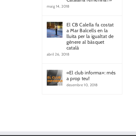
maig 14, 2018
El CB Calella fa costat
a Mar Balcells en la
lluita per la igualtat de
gènere al bàsquet
català
abril 26, 2018
«El club informa»: més
a prop teu!
desembre 10, 2018