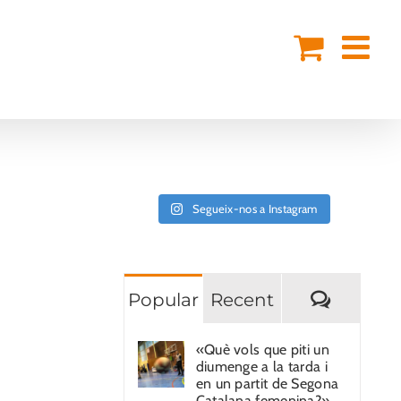
Segueix-nos a Instagram
Coment
Popular
Recent
«Què vols que piti un
diumenge a la tarda i
en un partit de Segona
Catalana femenina?»