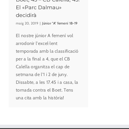
El «Parc Dalmau»
decidirà
maig 20, 2019
|
Júnior "A" femení 18-19
El nostre júnior A femení vol
arrodonir l'excel·lent
temporada amb la classificació
per a la final a 4, que el CB
Calella organitza el cap de
setmana de l'1 i 2 de juny.
Dissabte, a les 17.45 i a casa, la
tornada contra el Boet. Tens
una cita amb la història!