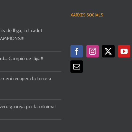
XARXES SOCIALS
ts de lliga, i el cadet
CAMPIONS!!!
rd… Campió de lliga!!
emení recupera la tercera
 verd guanya per la mínima!