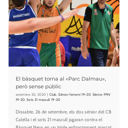
El bàsquet torna al «Parc Dalmau»,
però sense públic
setembre 20, 2020
|
Club
,
Sènior femení 19-20
,
Sènior FMV
19-20
,
Sots 21 masculí 19-20
Dissabte, 26 de setembre, els dos sènior del CB
Calella i el sots 21 masculí jugaran contra el
Bàsquet Neus en un triple enfrontament marcat