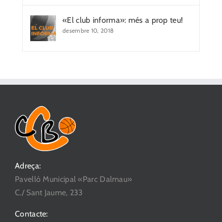
«El club informa»: més a prop teu!
desembre 10, 2018
Adreça:
Pavelló Municipal «Parc Dalmau»
C./ Sant Jaume, 233
Contacte: