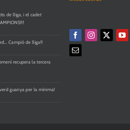
ts de lliga, i el cadet
CAMPIONS!!!
rd… Campió de lliga!!
emení recupera la tercera
 verd guanya per la mínima!