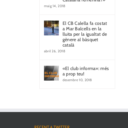
maig 14, 2018
El CB Calella fa costat
a Mar Balcells en la
lluita per la igualtat de
gènere al bàsquet
català
abril 26, 2018
«El club informa»: més
a prop teu!
desembre 10, 2018
RECENT A TWITTER