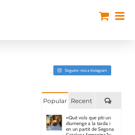
Segueix-nos a Instagram
Coment
Popular
Recent
«Què vols que piti un
diumenge a la tarda i
en un partit de Segona
Catalana femenina?»