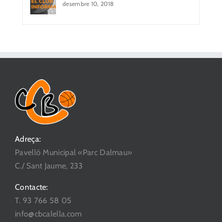
desembre 10, 2018
Adreça:
Pavelló Municipal «Parc Dalmau»
C./ Sant Jaume, 233
Contacte:
T. 93 766 58 05
info@cbcalella.com