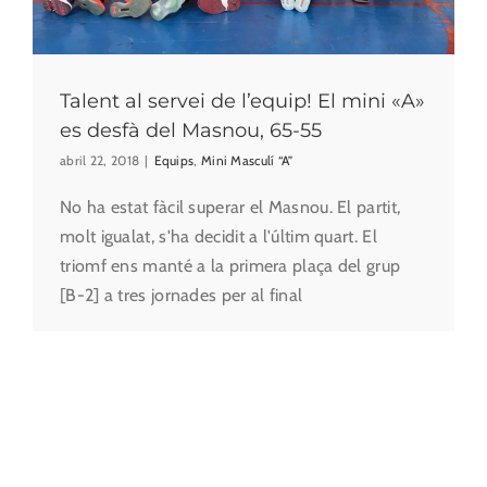
Talent al servei de l’equip! El mini «A»
es desfà del Masnou, 65-55
abril 22, 2018
|
Equips
,
Mini Masculí “A”
No ha estat fàcil superar el Masnou. El partit,
molt igualat, s'ha decidit a l'últim quart. El
triomf ens manté a la primera plaça del grup
[B-2] a tres jornades per al final