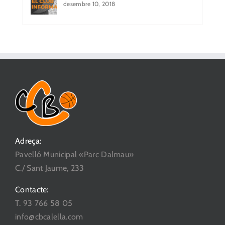
desembre 10, 2018
Adreça:
Pavelló Municipal «Parc Dalmau»
C./ Sant Jaume, 233
Contacte:
T. 93 766 58 05
info@cbcalella.com