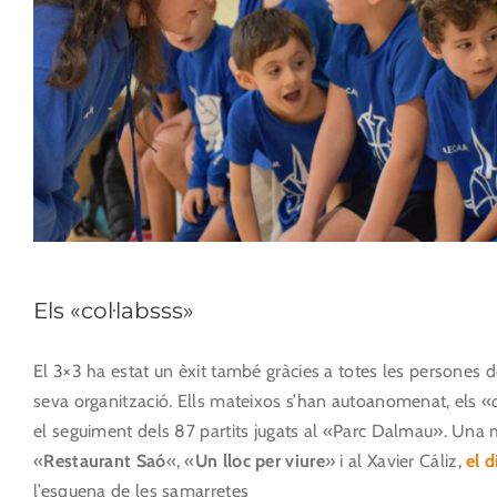
Els «col·labsss»
El 3×3 ha estat un èxit també gràcies a totes les persones 
seva organització. Ells mateixos s’han autoanomenat, els «
el seguiment dels 87 partits jugats al «Parc Dalmau». Una
«
Restaurant Saó
«, «
Un lloc per viure
» i al Xavier Cáliz,
el 
l’esquena de les samarretes