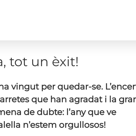
, tot un èxit!
ha vingut per quedar-se. L’encer
marretes que han agradat i la gra
mena de dubte: l’any que ve
lella n’estem orgullosos!