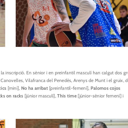
la inscripció. En sènior i en preinfantil masculí han calgut dos g
 Canovelles, Vilafranca del Penedès, Arenys de Munt i el gruix, 
tics
[mini],
No ha arribat
[preinfantil-femení],
Palomos cojos
ks on racks
[júnior masculí],
This time
[júnior-sènior femení] i