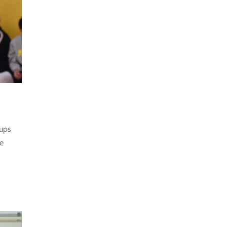
rups
de