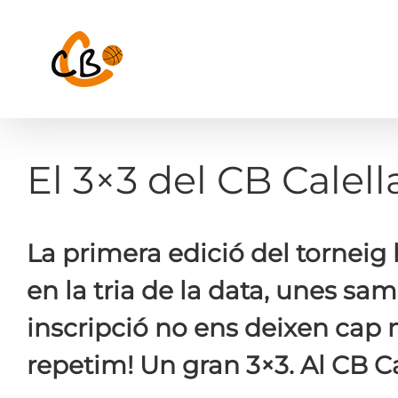
Skip
to
content
El 3×3 del CB Calella
La primera edició del torneig 
en la tria de la data, unes sa
inscripció no ens deixen cap 
repetim! Un gran 3×3. Al CB Ca