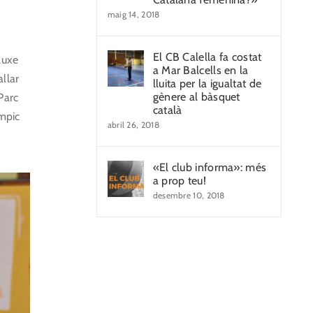
maig 14, 2018
El CB Calella fa costat
luxe
a Mar Balcells en la
llar
lluita per la igualtat de
gènere al bàsquet
Parc
català
ímpic
abril 26, 2018
«El club informa»: més
a prop teu!
desembre 10, 2018