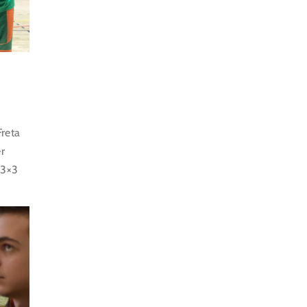
Freta
er
 3×3