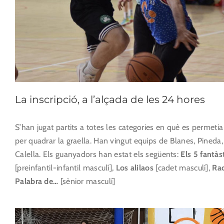
La inscripció, a l’alçada de les 24 hores
S’han jugat partits a totes les categories en què es permetia 
per quadrar la graella. Han vingut equips de Blanes, Pineda,
Calella. Els guanyadors han estat els següents:
Els 5 fantàs
[preinfantil-infantil masculí],
Los alilaos
[cadet masculí],
Rac
Palabra de…
[sènior masculí]