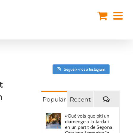
Segueix-nos a Instagram
t
n
Coment
Popular
Recent
«Què vols que piti un
diumenge a la tarda i
en un partit de Segona
Catalana femenina?»