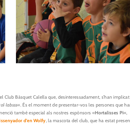
del Club Bàsquet Calella que, desinteressadament, s’han implicat
col·labsss
«. És el moment de presentar-vos les persones que ha
 menció també especial als nostres espònsors «
Hortalisses Pi
«,
dissenyador d’en Wolfy
, la mascota del club, que ha estat presen