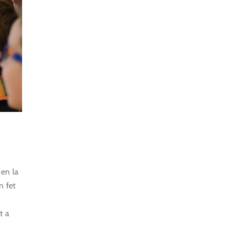
 en la
n fet
t a