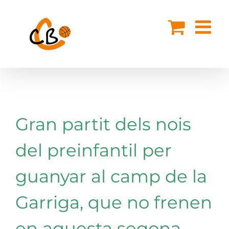
Skip
to
content
Gran partit dels nois
del preinfantil per
guanyar al camp de la
Garriga, que no frenen
en aquesta segona