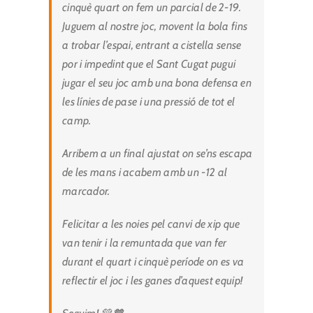
cinquè quart on fem un parcial de 2-19.
Juguem al nostre joc, movent la bola fins
a trobar l’espai, entrant a cistella sense
por i impedint que el Sant Cugat pugui
jugar el seu joc amb una bona defensa en
les línies de pase i una pressió de tot el
camp.
Arribem a un final ajustat on se’ns escapa
de les mans i acabem amb un -12 al
marcador.
Felicitar a les noies pel canvi de xip que
van tenir i la remuntada que van fer
durant el quart i cinquè període on es va
reflectir el joc i les ganes d’aquest equip!