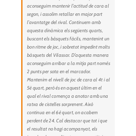
aconseguim mantenir l’actitud de cara al
segon, i assolim retallar en major part
l’avantatge del rival. Continuem amb
aquesta dinàmica els següents quarts,
buscant els bàsquets fàcils, mantenint un
bon ritme de joc, i sobretot impedint molts
bàsquets del Vilassar. D’aquesta manera
aconseguim arribar a la mitja part només
2 punts per sota en el marcador.
Mantenim el nivell de joc de cara al 4t i al
5è quart, però és en aquest últim en el
qual el rival comença a anotar amb una
ratxa de cistelles sorprenent. Això
continua en el 6è quart, on acabem
perdent de 24. Cal destacar que tot i que
el resultat no hagi acompanyat, els