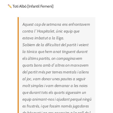
Toti Albó [Infantil Femení]
Aquest cap de setmana ens enfrontavem
contra l´Hospitalet, únic equip que
estava imbatut a la lliga.
Sabiem de la dificultat del partit i veient
la tònica que hem anat tinguent durant
els últims partits, on compaginavem
quarts bons amb d´altres on marxavem
del partit més per temes mentals i aliens
al joc, vam donar unes pautes a seguir
molt simples i vam demanar a les noies
que durant tots els quarts siguessim un
equip animant-nos i ajudant perquè ningú
es frustrés, i que fossim només jugadores
de bàsquet i no ens posessim a la pell de l