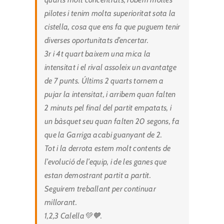
pilotes i tenim molta superioritat sota la
cistella, cosa que ens fa que puguem tenir
diverses oportunitats d’encertar.
3r i 4t quart baixem una mica la
intensitat i el rival assoleix un avantatge
de 7 punts. Últims 2 quarts tornem a
pujar la intensitat, i arribem quan falten
2 minuts pel final del partit empatats, i
un bàsquet seu quan falten 20 segons, fa
que la Garriga acabi guanyant de 2.
Tot i la derrota estem molt contents de
l’evolució de l’equip, i de les ganes que
estan demostrant partit a partit.
Seguirem treballant per continuar
millorant.
1,2,3 Calella💚🧡.