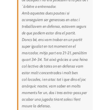
´àrbitre o entrenador.
Amb aquestes dues pautes i si
aconseguiem ser generoses en atac i
treballavem en defensa, estavem segurs
de que podiem estar dins el partit.
Doncs bé, ens vam trobar en un partit
super igualat en tot moment en el
marcador, mitja part era 21-21, penúltim
quart 34-34. Tot això gràcies a una feina
col·lectiva de totes on en defensa vam
estar molt concentrades i molt ben
col·locades, i en atac tot i que dins el joc
anàrquic nostre, vam saber en molts
moments fer un, dos i tres extra-pass per
acabar una jugada tirant soles i fent
moure la defensa.