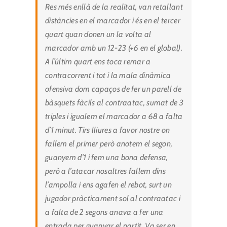
Res més enllà de la realitat, van retallant
distàncies en el marcador i és en el tercer
quart quan donen un la volta al
marcador amb un 12-23 (+6 en el global).
A l’últim quart ens toca remar a
contracorrent i tot i la mala dinàmica
ofensiva dom capaços de fer un parell de
bàsquets fàcils al contraatac, sumat de 3
triples i igualem el marcador a 68 a falta
d’1 minut. Tirs lliures a favor nostre on
fallem el primer però anotem el segon,
guanyem d’1 i fem una bona defensa,
però a l’atacar nosaltres fallem dins
l’ampolla i ens agafen el rebot, surt un
jugador pràcticament sol al contraatac i
a falta de 2 segons anava a fer una
entrada per guanyar el partit. Va ser en