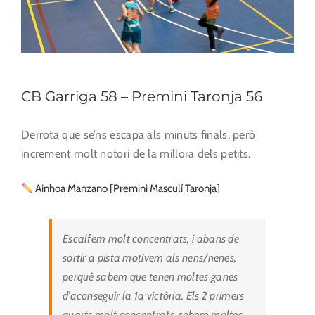
CB Garriga 58 – Premini Taronja 56
Derrota que se’ns escapa als minuts finals, però
increment molt notori de la millora dels petits.
Ainhoa Manzano [Premini Masculí Taronja]
Escalfem molt concentrats, i abans de
sortir a pista motivem als nens/nenes,
perquè sabem que tenen moltes ganes
d’aconseguir la 1a victòria. Els 2 primers
quarts molt concentrats, robem moltes