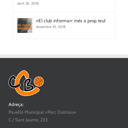
abril 26, 2018
«El club informa»: més a prop teu!
desembre 10, 2018
Adreça:
Pavelló Municipal «Parc Dalmau»
C./ Sant Jaume, 233