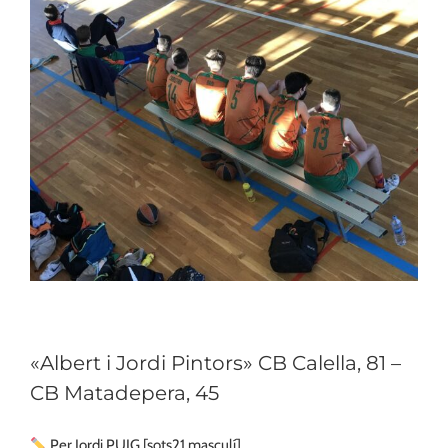
«Albert i Jordi Pintors» CB Calella, 81 –
CB Matadepera, 45
Per Jordi PUIG [sots21 masculí]