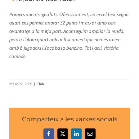
Primers minuts igualats. Ofensivament, un excel·lent segon
quart ens permet anotar 32 punts i marxar amb cert
avantatge a la mitja part. Aconseguim ampliar la renda,
però a l’últim quart notem físicament que només anem
amb 8 jugadors i s’acaba la benzina. Tot i així, victòria
còmode
març 22, 2021
|
Club
Comparteix a les xarxes socials
Facebook
X
LinkedIn
Email: