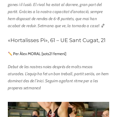
ganes i il·lusió. El rival ha estat al darrere, gran part del
partit. Gràcies a la nostra capacitat d’anotació, sempre
hem disposat de rendes de 6-8 puntets, que mai han
acabat de reduir. Setmana que ve, la tornada a casa
! 🏀
«Hortalisses Pi», 61 – UE Sant Cugat, 21
Per Àlex MORAL [sots21 femení]
Debut de les nostres noies desprès de molts mesos
aturades. L’equip ha fet un bon treball, partit seriós, on hem
dominat des de l’inici. Seguim agafant ritme per a les
properes setmanes
!