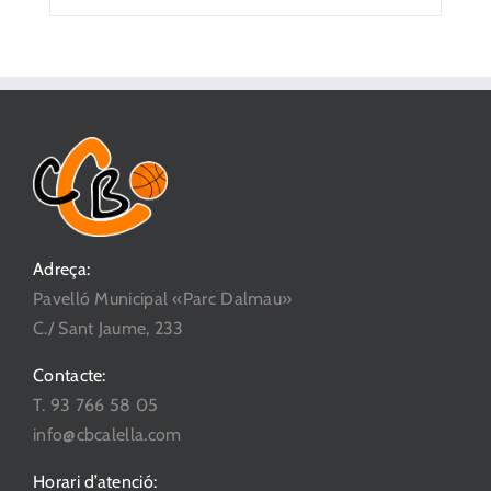
Adreça:
Pavelló Municipal «Parc Dalmau»
C./ Sant Jaume, 233
Contacte:
T. 93 766 58 05
info@cbcalella.com
Horari d’atenció: