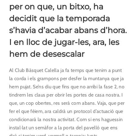
per on que, un bitxo, ha
decidit que la temporada
s’havia d’acabar abans d’hora.
I en lloc de jugar-les, ara, les
hem de desescalar
Al Club Bàsquet Calella ja fa temps que tenim a punt
la corda i els grampons per desfer la muntanya que ja
hem pujat. Se’ns diu que fins que no arribi la fase 2, no
tindrem les claus per obrir les portes de casa nostra. I
que, un cop obertes, res serà com abans. Vaja, que per
fer el que fèiem, ara caldrà un protocol d’actuació que
condicionarà la nostra activitat. Com si ens haguessin
instal·lat un semàfor a la porta del pavelló que ens
dirà si tenim verd, vermell o taronja: Junts,