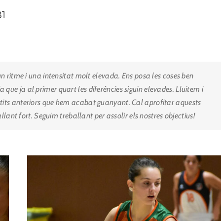
81
un ritme i una intensitat molt elevada. Ens posa les coses ben
s fa que ja al primer quart les diferències siguin elevades. Lluitem i
rtits anteriors que hem acabat guanyant. Cal aprofitar aquests
allant fort. Seguim treballant per assolir els nostres objectius
!