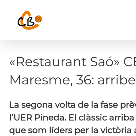
Skip
to
content
«Restaurant Saó» CB
Maresme, 36: arribem
La segona volta de la fase prè
l’UER Pineda. El clàssic arrib
que som líders per la victòria 