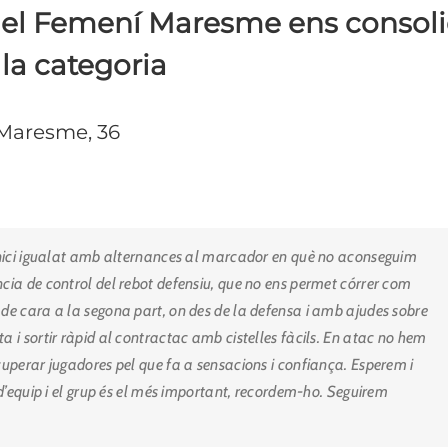
tra el Femení Maresme ens consol
la categoria
 Maresme, 36
 Inici igualat amb alternances al marcador en què no aconseguim
ncia de control del rebot defensiu, que no ens permet córrer com
 de cara a la segona part, on des de la defensa i amb ajudes sobre
a i sortir ràpid al contractac amb cistelles fàcils. En atac no hem
cuperar jugadores pel que fa a sensacions i confiança. Esperem i
 d’equip i el grup és el més important, recordem-ho. Seguirem