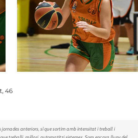
t, 46
s jornades anteriors, sí que sortim amb intensitat i treball i
 que treballi, millori, automatitzi sistemes. Som encara lluny del