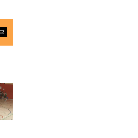
dIn
Email: