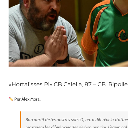
«Hortalisses Pi» CB Calella, 87 – CB. Ripolle
Per Àlex Moral
Bon partit de les nostres sots 21, on, a diferència d’altre
marquem les diferències des de bon principi. L’equip cal