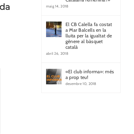
ida
maig 14, 2018
El CB Calella fa costat
a Mar Balcells en la
lluita per la igualtat de
gènere al bàsquet
català
abril 26, 2018
«El club informa»: més
a prop teu!
desembre 10, 2018