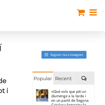
í
Segueix-nos a Instagram
Coment
Popular
Recent
de
t i
«Què vols que piti un
diumenge a la tarda i
en un partit de Segona
Catalana femenina?»