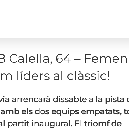
 Calella, 64 – Femen
 líders al clàssic!
via arrencarà dissabte a la pista 
a amb els dos equips empatats, to
al partit inaugural. El triomf de