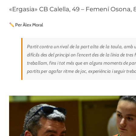
«Ergasia» CB Calella, 49 – Femení Osona, 
Per Àlex Moral
Partit contra un rival de la part alta de la taula, amb 
difícils des del principi on l’encert des de la línia de tre
treballam, fins i tot més que en alguns moments de pa
partits per agafar ritme de joc, experiència i seguir treb