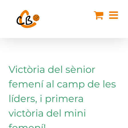
Skip
to
content
Victòria del sènior
femení al camp de les
líders, i primera
victòria del mini
femení!