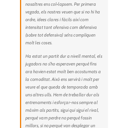
nosaltres ens col•lapsem. Per primera
vegada, els nostres veuen que si no hi ha
ordre, idees clares i fàcils així com
intensitat tant ofensiva com defensiva
(sobre tot defensiva) se’ns compliquen
molt les coses.
Ha estat un partit dur a nivell mental, els
jugadors no s’ho esperaven perquè fins
ara havien estat molt ben acostumats a
la comoditat. Això ens servirà i molt per
veure el que queda de temporada amb
uns altres ulls. Hem de treballar dur als
entrenaments i esforçar-nos sempre al
màxim als partits, sigui qui sigui el rival,
perquè vam perdre no perquè fossin
millors, si no perquè van desplegar un