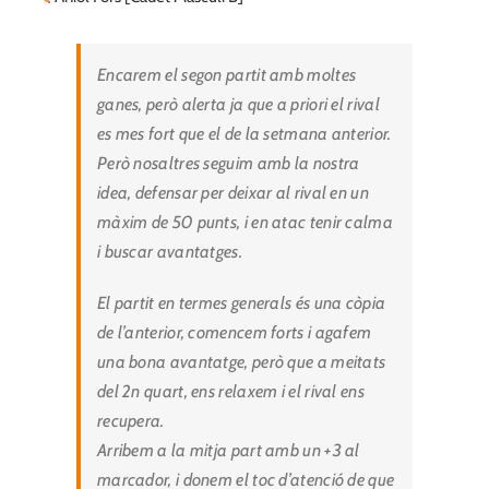
Encarem el segon partit amb moltes
ganes, però alerta ja que a priori el rival
es mes fort que el de la setmana anterior.
Però nosaltres seguim amb la nostra
idea, defensar per deixar al rival en un
màxim de 50 punts, i en atac tenir calma
i buscar avantatges.
El partit en termes generals és una còpia
de l’anterior, comencem forts i agafem
una bona avantatge, però que a meitats
del 2n quart, ens relaxem i el rival ens
recupera.
Arribem a la mitja part amb un +3 al
marcador, i donem el toc d’atenció de que