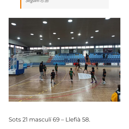
Seguim💪🏼
Sots 21 masculí 69 – Llefià 58.