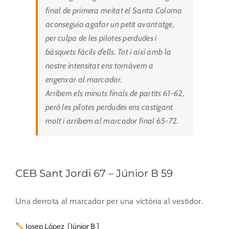
final de primera meitat el Santa Coloma
aconseguia agafar un petit avantatge,
per culpa de les pilotes perdudes i
bàsquets fàcils d’ells. Tot i així amb la
nostre intensitat ens tornàvem a
engenxar al marcador.
Arribem els minuts finals de partits 61-62,
però les pilotes perdudes ens castigant
molt i arribem al marcador final 65-72.
CEB Sant Jordi 67 – Júnior B 59
Una derrota al marcador per una victòria al vestidor.
Josep López [Júnior B ]