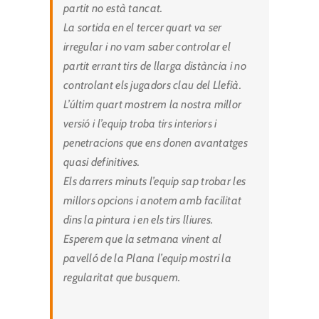
partit no està tancat.
La sortida en el tercer quart va ser
irregular i no vam saber controlar el
partit errant tirs de llarga distància i no
controlant els jugadors clau del Llefià.
L’últim quart mostrem la nostra millor
versió i l’equip troba tirs interiors i
penetracions que ens donen avantatges
quasi definitives.
Els darrers minuts l’equip sap trobar les
millors opcions i anotem amb facilitat
dins la pintura i en els tirs lliures.
Esperem que la setmana vinent al
pavelló de la Plana l’equip mostri la
regularitat que busquem.