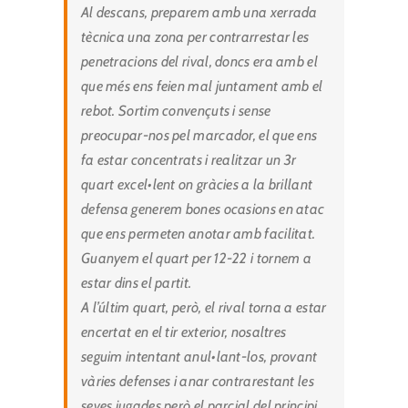
Al descans, preparem amb una xerrada
tècnica una zona per contrarrestar les
penetracions del rival, doncs era amb el
que més ens feien mal juntament amb el
rebot. Sortim convençuts i sense
preocupar-nos pel marcador, el que ens
fa estar concentrats i realitzar un 3r
quart excel•lent on gràcies a la brillant
defensa generem bones ocasions en atac
que ens permeten anotar amb facilitat.
Guanyem el quart per 12-22 i tornem a
estar dins el partit.
A l’últim quart, però, el rival torna a estar
encertat en el tir exterior, nosaltres
seguim intentant anul•lant-los, provant
vàries defenses i anar contrarestant les
seves jugades però el parcial del principi