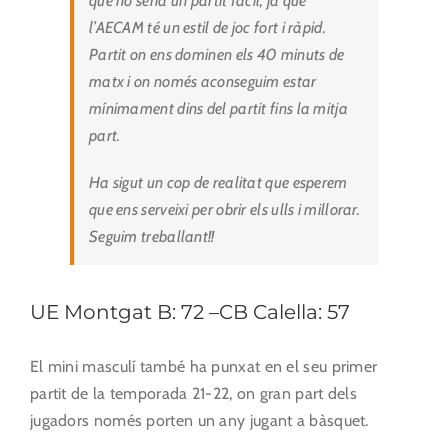
que no seria un partit fàcil, ja que
l’AECAM té un estil de joc fort i ràpid.
Partit on ens dominen els 40 minuts de
matx i on només aconseguim estar
mínimament dins del partit fins la mitja
part.
Ha sigut un cop de realitat que esperem
que ens serveixi per obrir els ulls i millorar.
Seguim treballant!!
UE Montgat B: 72 –CB Calella: 57
El mini masculí també ha punxat en el seu primer
partit de la temporada 21-22, on gran part dels
jugadors només porten un any jugant a bàsquet.