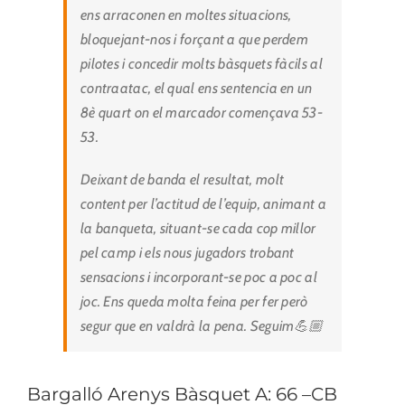
ens arraconen en moltes situacions,
bloquejant-nos i forçant a que perdem
pilotes i concedir molts bàsquets fàcils al
contraatac, el qual ens sentencia en un
8è quart on el marcador començava 53-
53.
Deixant de banda el resultat, molt
content per l’actitud de l’equip, animant a
la banqueta, situant-se cada cop millor
pel camp i els nous jugadors trobant
sensacions i incorporant-se poc a poc al
joc. Ens queda molta feina per fer però
segur que en valdrà la pena. Seguim💪🏼
Bargalló Arenys Bàsquet A: 66 –CB