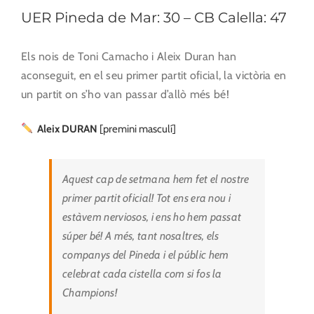
UER Pineda de Mar: 30 – CB Calella: 47
Els nois de Toni Camacho i Aleix Duran han
aconseguit, en el seu primer partit oficial, la victòria en
un partit on s’ho van passar d’allò més bé!
Aleix DURAN
[premini masculí]
Aquest cap de setmana hem fet el nostre
primer partit oficial! Tot ens era nou i
estàvem nerviosos, i ens ho hem passat
súper bé! A més, tant nosaltres, els
companys del Pineda i el públic hem
celebrat cada cistella com si fos la
Champions!