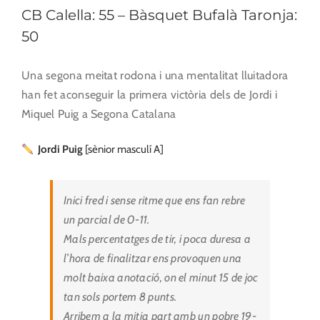
CB Calella: 55 – Bàsquet Bufalà Taronja:
50
Una segona meitat rodona i una mentalitat lluitadora
han fet aconseguir la primera victòria dels de Jordi i
Miquel Puig a Segona Catalana
Jordi Puig
[sènior masculí A]
Inici fred i sense ritme que ens fan rebre
un parcial de 0-11.
Mals percentatges de tir, i poca duresa a
l’hora de finalitzar ens provoquen una
molt baixa anotació, on el minut 15 de joc
tan sols portem 8 punts.
Arribem a la mitja part amb un pobre 19-