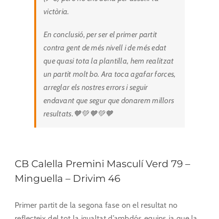
victòria.
En conclusió, per ser el primer partit
contra gent de més nivell i de més edat
que quasi tota la plantilla, hem realitzat
un partit molt bo. Ara toca agafar forces,
arreglar els nostres errors i seguir
endavant que segur que donarem millors
resultats.🧡💚🧡💚🧡
CB Calella Premini Masculí Verd 79 –
Minguella – Drivim 46
Primer partit de la segona fase on el resultat no
reflecteix del tot la igualtat d’ambdós equips ja que la