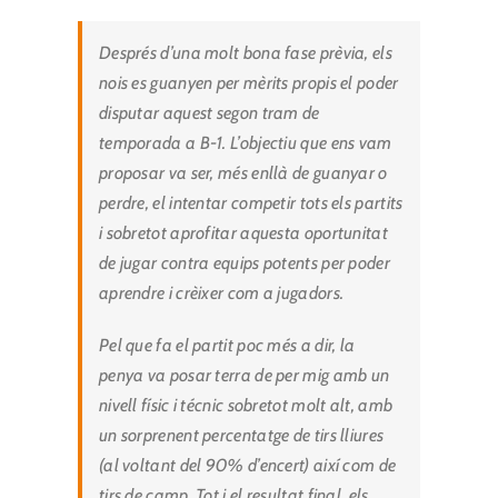
Després d’una molt bona fase prèvia, els
nois es guanyen per mèrits propis el poder
disputar aquest segon tram de
temporada a B-1. L’objectiu que ens vam
proposar va ser, més enllà de guanyar o
perdre, el intentar competir tots els partits
i sobretot aprofitar aquesta oportunitat
de jugar contra equips potents per poder
aprendre i crèixer com a jugadors.
Pel que fa el partit poc més a dir, la
penya va posar terra de per mig amb un
nivell físic i técnic sobretot molt alt, amb
un sorprenent percentatge de tirs lliures
(al voltant del 90% d’encert) així com de
tirs de camp. Tot i el resultat final, els