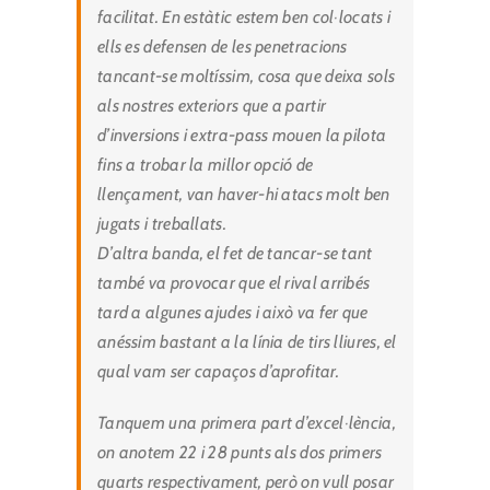
facilitat. En estàtic estem ben col·locats i
ells es defensen de les penetracions
tancant-se moltíssim, cosa que deixa sols
als nostres exteriors que a partir
d’inversions i extra-pass mouen la pilota
fins a trobar la millor opció de
llençament, van haver-hi atacs molt ben
jugats i treballats.
D’altra banda, el fet de tancar-se tant
també va provocar que el rival arribés
tard a algunes ajudes i això va fer que
anéssim bastant a la línia de tirs lliures, el
qual vam ser capaços d’aprofitar.
Tanquem una primera part d’excel·lència,
on anotem 22 i 28 punts als dos primers
quarts respectivament, però on vull posar