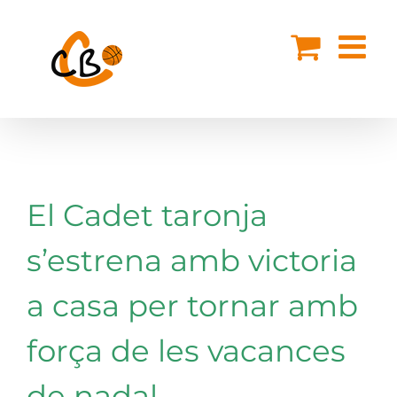
Skip
to
content
El Cadet taronja
s’estrena amb victoria
a casa per tornar amb
força de les vacances
de nadal