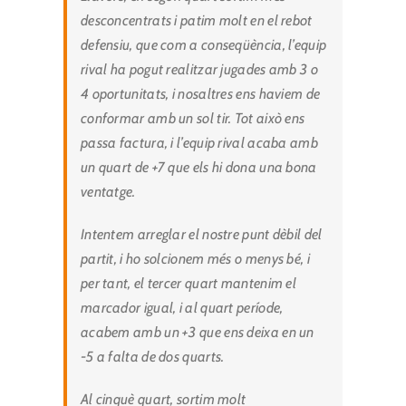
desconcentrats i patim molt en el rebot
defensiu, que com a conseqüència, l’equip
rival ha pogut realitzar jugades amb 3 o
4 oportunitats, i nosaltres ens haviem de
conformar amb un sol tir. Tot això ens
passa factura, i l’equip rival acaba amb
un quart de +7 que els hi dona una bona
ventatge.
Intentem arreglar el nostre punt dèbil del
partit, i ho solcionem més o menys bé, i
per tant, el tercer quart mantenim el
marcador igual, i al quart període,
acabem amb un +3 que ens deixa en un
-5 a falta de dos quarts.
Al cinquè quart, sortim molt