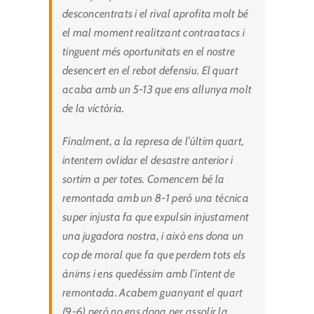
desconcentrats i el rival aprofita molt bé
el mal moment realitzant contraatacs i
tinguent més oportunitats en el nostre
desencert en el rebot defensiu. El quart
acaba amb un 5-13 que ens allunya molt
de la victòria.
Finalment, a la represa de l’últim quart,
intentem ovlidar el desastre anterior i
sortim a per totes. Comencem bé la
remontada amb un 8-1 però una tècnica
super injusta fa que expulsin injustament
una jugadora nostra, i això ens dona un
cop de moral que fa que perdem tots els
ànims i ens quedéssim amb l’intent de
remontada. Acabem guanyant el quart
(9-6) però no ens dona per assolir la