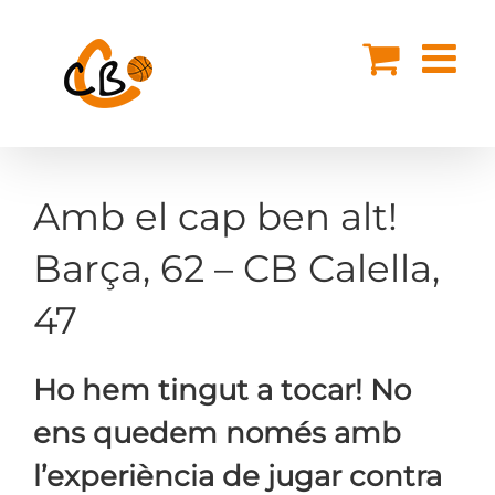
Skip
to
content
Amb el cap ben alt!
Barça, 62 – CB Calella,
47
Ho hem tingut a tocar! No
ens quedem només amb
l’experiència de jugar contra