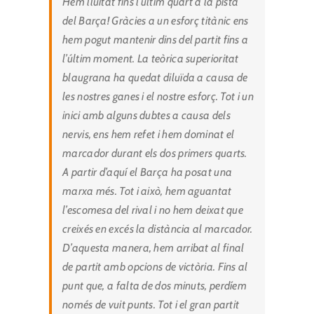
Hem lluitat fins l’últim quart a la pista
del Barça! Gràcies a un esforç titànic ens
hem pogut mantenir dins del partit fins a
l’últim moment. La teòrica superioritat
blaugrana ha quedat diluïda a causa de
les nostres ganes i el nostre esforç.
Tot i un
inici amb alguns dubtes a causa dels
nervis, ens hem refet i hem dominat el
marcador durant els dos primers quarts.
A partir d’aquí el Barça ha posat una
marxa més. Tot i això, hem aguantat
l’escomesa del rival i no hem deixat que
creixés en excés la distància al marcador.
D’aquesta manera, hem arribat al final
de partit amb opcions de victòria. Fins al
punt que, a falta de dos minuts, perdíem
només de vuit punts. Tot i el gran partit