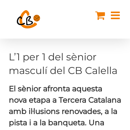
Skip
to
content
L’1 per 1 del sènior
masculí del CB Calella
El sènior afronta aquesta
nova etapa a Tercera Catalana
amb il·lusions renovades, a la
pista i a la banqueta. Una