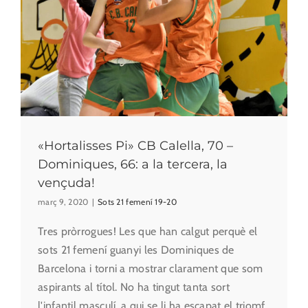
«Hortalisses Pi» CB Calella, 70 –
Dominiques, 66: a la tercera, la
vençuda!
març 9, 2020
|
Sots 21 femení 19-20
Tres pròrrogues! Les que han calgut perquè el
sots 21 femení guanyi les Dominiques de
Barcelona i torni a mostrar clarament que som
aspirants al títol. No ha tingut tanta sort
l'infantil masculí, a qui se li ha escapat el triomf