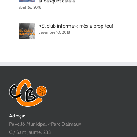
al bàsquet català
abril 26, 2018
«El club informa»: més a prop teu!
desembre 10, 2018
Adreça:
Pavelló Municipal «Parc Dalmau»
C./ Sant Jaume, 233