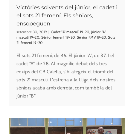
Victòries solvents del júnior, el cadet i
el sots 21 femení. Els sèniors,
ensopeguen
setembre 30, 2019
|
Cadet "A" masculí 19-20
,
Júnior "A"
masculí 19-20
,
Sènior femení 19-20
,
Sènior FMV 19-20
,
Sots
21 femení 19-20
El sots 21 femení, de 46. El júnior "A", de 37. I el
cadet "A", de 28. Al magnífic debut dels tres
equips del CB Calella, s'hi afegeix el triomf del
sots 21 masculí. L'estrena a la Lliga dels nostres
sèniors acaba amb derrota, com també la del
júnior "B"